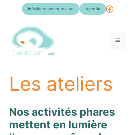
Aller
Faceboo
info@lileensoitournai.be
Agenda
au
contenu
Menu
Les ateliers
Nos activités phares
mettent en lumière